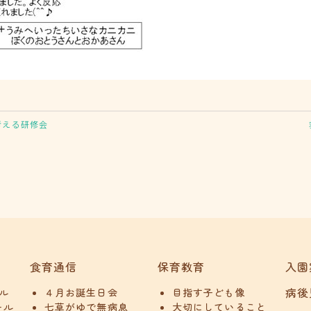
考える研修会
食育通信
保育教育
入園
病後
ル
４月お誕生日会
目指す子ども像
ール
七草がゆで無病息
大切にしていること