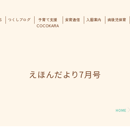
S
つくしブログ
子育て支援
食育通信
入園案内
病後児保育
COCOKARA
えほんだより7月号
HOME