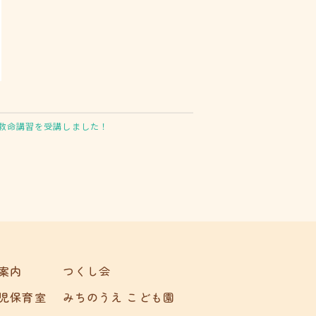
救命講習を受講しました！
案内
つくし会
児保育室
みちのうえ こども園