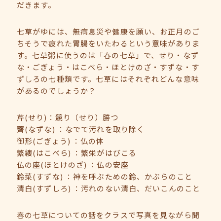
だきます。
七草がゆには、無病息災や健康を願い、お正月のご
ちそうで疲れた胃腸をいたわるという意味がありま
す。七草粥に使うのは「春の七草」で、せり・なず
な・ごぎょう・はこべら・ほとけのざ・すずな・す
ずしろの七種類です。七草にはそれぞれどんな意味
があるのでしょうか？
芹(せり)：競り（せり）勝つ
薺(なずな) ：なでて汚れを取り除く
御形(ごぎょう) ：仏の体
繁縷(はこべら) ：繁栄がはびこる
仏の座(ほとけのざ) ：仏の安座
鈴菜(すずな) ：神を呼ぶための鈴、かぶらのこと
清白(すずしろ) ：汚れのない清白、だいこんのこと
春の七草についての話をクラスで写真を見ながら聞