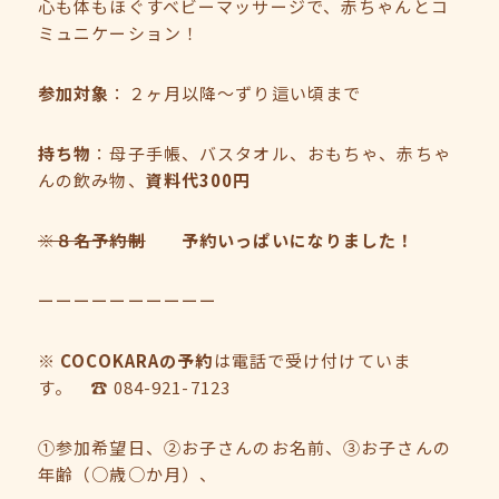
心も体もほぐすベビーマッサージで、赤ちゃんとコ
ミュニケーション！
参加対象
：２ヶ月以降～ずり這い頃まで
持ち物
：母子手帳、バスタオル、おもちゃ、赤ちゃ
んの飲み物、
資料代300円
※８名予約制
予約いっぱいになりました！
ーーーーーーーーーー
※ COCOKARAの予約
は電話で受け付けていま
す。 ☎ 084-921-7123
①参加希望日、②お子さんのお名前、③お子さんの
年齢（○歳○か月）、