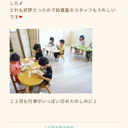
した
🎵
どれも好評だったので給食室のスタッフもうれしい
です
❤
１２月も行事がいっぱい😊おたのしみに♪
１０月お誕生日会