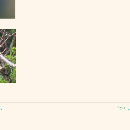
会」
“つく