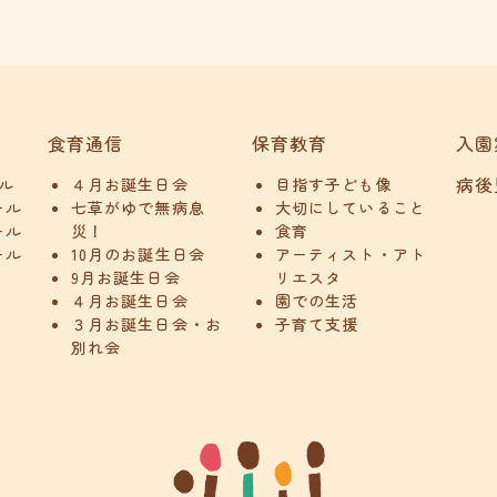
食育通信
保育教育
入園
病後
ル
４月お誕生日会
目指す子ども像
ール
七草がゆで無病息
大切にしていること
ール
災！
食育
ール
10月のお誕生日会
アーティスト・アト
9月お誕生日会
リエスタ
４月お誕生日会
園での生活
３月お誕生日会・お
子育て支援
別れ会