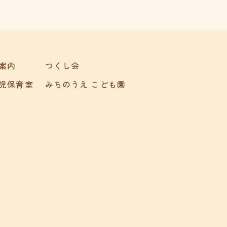
案内
つくし会
児保育室
みちのうえ こども園