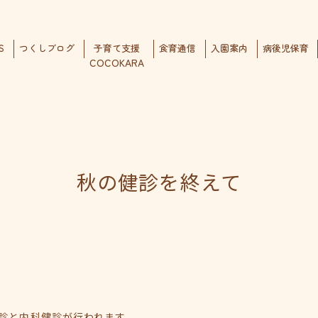
S
つくしブログ
子育て支援
食育通信
入園案内
病後児保育
COCOKARA
秋の健診を終えて
診と内科健診が行われます。