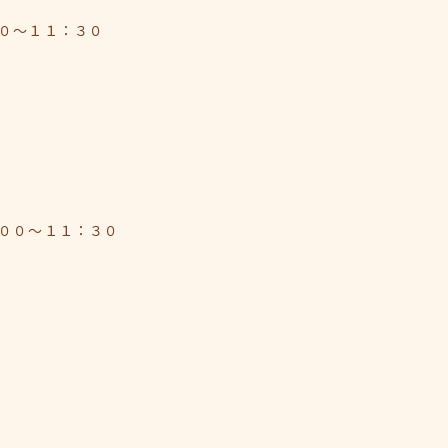
０～１１：３０
００～１１：３０