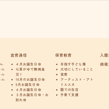
食育通信
保育教育
入園
病後
ル
４月お誕生日会
目指す子ども像
ール
七草がゆで無病息
大切にしていること
ール
災！
食育
ール
10月のお誕生日会
アーティスト・アト
9月お誕生日会
リエスタ
４月お誕生日会
園での生活
３月お誕生日会・お
子育て支援
別れ会