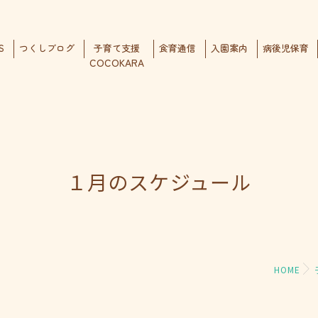
S
つくしブログ
子育て支援
食育通信
入園案内
病後児保育
COCOKARA
１月のスケジュール
HOME