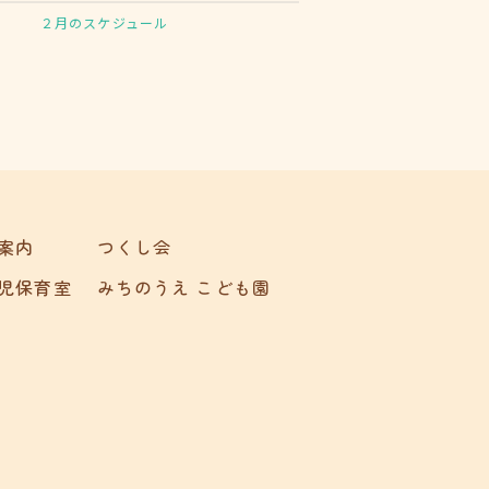
２月のスケジュール
案内
つくし会
児保育室
みちのうえ こども園