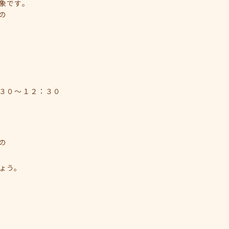
象です。
の
３０～１２：３０
の
ょう。