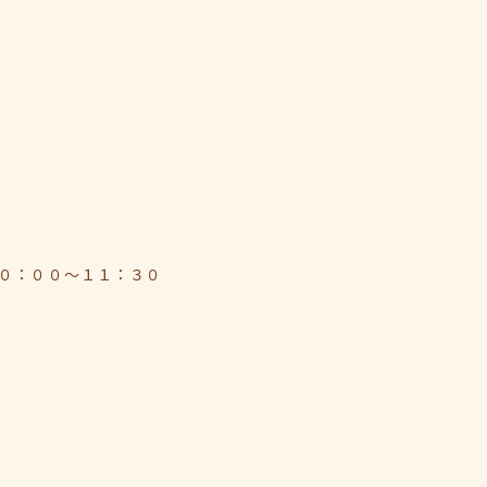
０：００～１１：３０