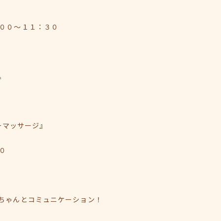
００～１１：３０
。
ビーマッサージ』
０
ちゃんとコミュニケーション！