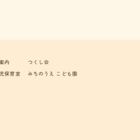
案内
つくし会
児保育室
みちのうえ こども園