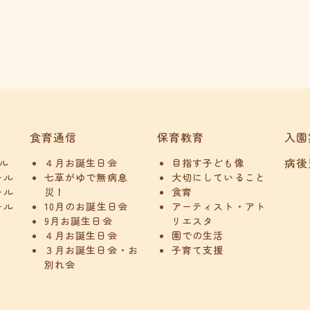
食育通信
保育教育
入園
病後
ル
４月お誕生日会
目指す子ども像
ール
七草がゆで無病息
大切にしていること
ール
災！
食育
ール
10月のお誕生日会
アーティスト・アト
9月お誕生日会
リエスタ
４月お誕生日会
園での生活
３月お誕生日会・お
子育て支援
別れ会