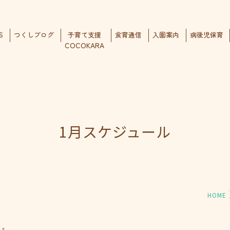
S
つくしブログ
子育て支援
食育通信
入園案内
病後児保育
COCOKARA
1月スケジュール
HOME
ジ』