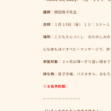
講師
：西田啓子先生
日時
：１月１0日（金） １０：３０～１
場所
：こどもえんつくし おたのしみの
心も体もほぐすベビーマッサージで、赤
参加対象
：２ヶ月以降～ずり這い頃まで
持ち物
：母子手帳、バスタオル、おもち
※８名予約制
ーーーーーーーーーー